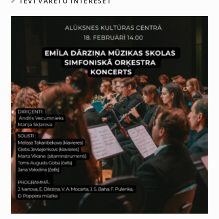
TEVI VARĒTU INTERESĒT