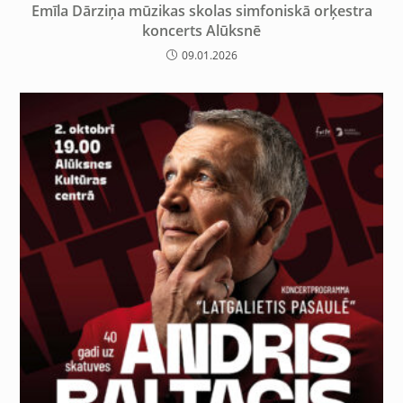
Emīla Dārziņa mūzikas skolas simfoniskā orķestra
koncerts Alūksnē
09.01.2026