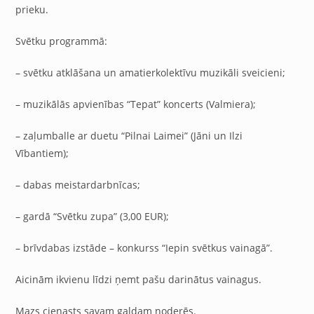
prieku.
Svētku programmā:
– svētku atklāšana un amatierkolektīvu muzikāli sveicieni;
– muzikālās apvienības “Tepat” koncerts (Valmiera);
– zaļumballe ar duetu “Pilnai Laimei” (Jāni un Ilzi
Vībantiem);
– dabas meistardarbnīcas;
– gardā “Svētku zupa” (3,00 EUR);
– brīvdabas izstāde – konkurss “Iepin svētkus vainagā”.
Aicinām ikvienu līdzi ņemt pašu darinātus vainagus.
Mazs cienasts savam galdam noderēs.