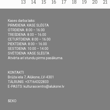
13
14
15
16
17
18
19
20
21
Kases darba laiks:
PIRMDIENA: KASE SLĒGTA
OTRDIENA: 8.00 – 16.00
TREŠDIENA: 8.00 – 16.00
CETURTDIENA: 8.00 – 16.00
PIEKTDIENA: 8.00 – 16.00
SESTDIENA: 10.00 – 14.00
SVĒTDIENA: KASE SLĒGTA
Atvērta arī stundu pirms pasākuma.
KONTAKTI
Brūža iela 7, Alūksne, LV-4301
TĀLRUNIS: +37164322833
E-PASTS: kulturascentrs@aluksne.lv
S
EKO