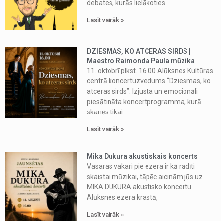
debates, kurās lielākoties
Lasīt vairāk »
DZIESMAS, KO ATCERAS SIRDS |
Maestro Raimonda Paula mūzika
11. oktobrī plkst. 16.00 Alūksnes Kultūras
centrā koncertuzvedums “Dziesmas, ko
atceras sirds”. Izjusta un emocionāli
piesātināta koncertprogramma, kurā
skanēs tikai
Lasīt vairāk »
Mika Dukura akustiskais koncerts
Vasaras vakari pie ezera ir kā radīti
skaistai mūzikai, tāpēc aicinām jūs uz
MIKA DUKURA akustisko koncertu
Alūksnes ezera krastā,
Lasīt vairāk »