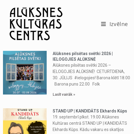
c
o
n
t
Izvēlne
e
n
t
Alūksnes pilsētas svētki 2026 |
IELOGOJIES ALŪKSNĒ
Alūksnes pilsētas svētki 2026 –
IELOGOJIES ALŪKSNĒ! CETURTDIENA,
30. JŪLIJS #ielogojies! Barona klētī 18.00
Barona puns 22.00 Folk
Lasīt vairāk »
STAND UP | KANDIDĀTS Ekhards Kūps
19. septembrī plkst. 19.00 Alūksnes
Kultūras centrā STAND UP | KANDIDĀTS
Ekhards Kūps. Kādu vakaru es skatījos