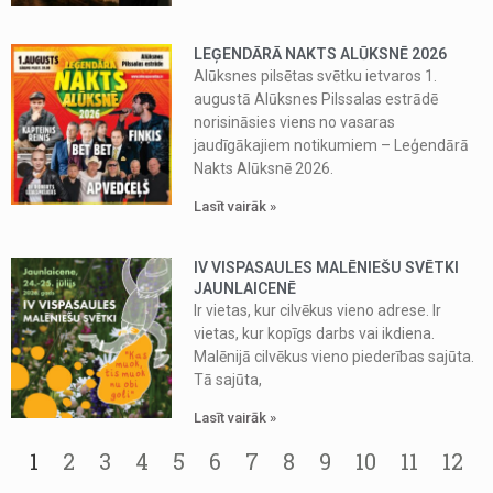
LEĢENDĀRĀ NAKTS ALŪKSNĒ 2026
Alūksnes pilsētas svētku ietvaros 1.
augustā Alūksnes Pilssalas estrādē
norisināsies viens no vasaras
jaudīgākajiem notikumiem – Leģendārā
Nakts Alūksnē 2026.
Lasīt vairāk »
IV VISPASAULES MALĒNIEŠU SVĒTKI
JAUNLAICENĒ
Ir vietas, kur cilvēkus vieno adrese. Ir
vietas, kur kopīgs darbs vai ikdiena.
Malēnijā cilvēkus vieno piederības sajūta.
Tā sajūta,
Lasīt vairāk »
1
2
3
4
5
6
7
8
9
10
11
12