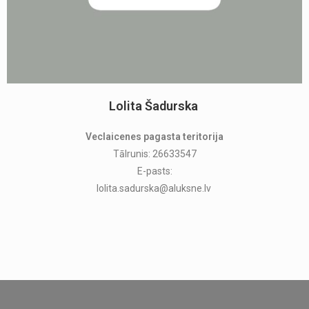
Lolita Šadurska
Veclaicenes pagasta teritorija
Tālrunis: 26633547
E-pasts:
lolita.sadurska@aluksne.lv