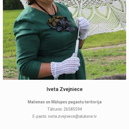
Iveta Zvejniece
Malienas un Mālupes pagastu teritorija
Tālrunis: 26585594
E-pasts: iveta.zvejniece@aluksne.lv