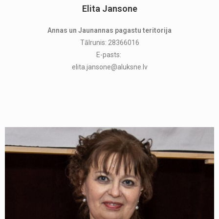
Elita Jansone
Annas un Jaunannas pagastu teritorija
Tālrunis: 28366016
E-pasts:
elita.jansone@aluksne.lv