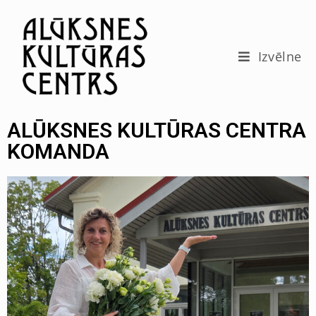
c
o
n
t
Izvēlne
e
n
t
ALŪKSNES KULTŪRAS CENTRA
KOMANDA