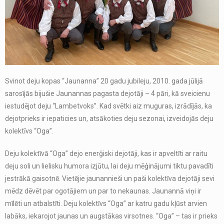
Svinot deju kopas “Jaunanna” 20 gadu jubileju, 2010. gada jūlijā
sarosījās bijušie Jaunannas pagasta dejotāji – 4 pāri, kā sveicienu
iestudējot deju “Lambetvoks”. Kad svētki aiz muguras, izrādījās, ka
dejotprieks ir iepaticies un, atsākoties deju sezonai, izveidojās deju
kolektīvs “Oga”.
Deju kolektīvā “Oga” dejo enerģiski dejotāji, kas ir apveltīti ar raitu
deju soli un lielisku humora izjūtu, lai deju mēģinājumi tiktu pavadīti
jestrākā gaisotnē. Vietējie jaunannieši un paši kolektīva dejotāji sevi
mēdz dēvēt par ogotājiem un par to nekaunas. Jaunannā viņi ir
mīlēti un atbalstīti. Deju kolektīvs “Oga” ar katru gadu kļūst arvien
labāks, iekarojot jaunas un augstākas virsotnes. “Oga” – tas ir prieks