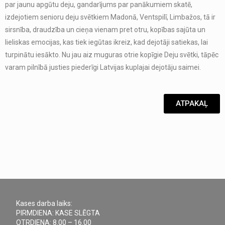
par jaunu apgūtu deju, gandarījums par panākumiem skatē,
izdejotiem senioru deju svētkiem Madonā, Ventspilī, Limbažos, tā ir
sirsnība, draudzība un cieņa vienam pret otru, kopības sajūta un
lieliskas emocijas, kas tiek iegūtas ikreiz, kad dejotāji satiekas, lai
turpinātu iesākto. Nu jau aiz muguras otrie kopīgie Deju svētki, tāpēc
varam pilnībā justies piederīgi Latvijas kuplajai dejotāju saimei.
ATPAKAĻ
Kases darba laiks:
PIRMDIENA: KASE SLĒGTA
OTRDIENA: 8.00 – 16.00