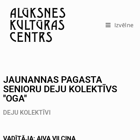
c
o
n
t
Izvēlne
e
n
t
JAUNANNAS PAGASTA
SENIORU DEJU KOLEKTĪVS
"OGA"
DEJU KOLEKTĪVI
VADĪTĀJA: AIVA VILCIŅA