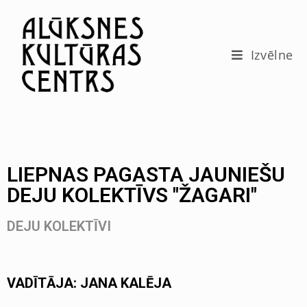
c
o
n
t
Izvēlne
e
n
t
LIEPNAS PAGASTA JAUNIEŠU
DEJU KOLEKTĪVS "ŽAGARI"
DEJU KOLEKTĪVI
VADĪTĀJA: JANA KALĒJA