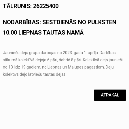
TĀLRUNIS: 26225400
NODARBĪBAS: SESTDIENĀS NO PULKSTEN
10.00 LIEPNAS TAUTAS NAMĀ
Jauniešu deju grupa darbojas no 2023. gada 1. aprīļa. Darbības
sākumā kolektīvā dejoja 6 pāri, šobrīd 8 pāri. Kolektīvā dejo jaunieši
no 13 līdz 19 gadiem, no Liepnas un Mālupes pagastiem. Deju
kolektīvs dejo latviešu tautas dejas.
ATPAKAĻ