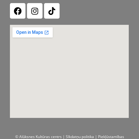
© Alūksnes Kultūras centrs |
Sīkdatņu politika
| Piekļūstamības