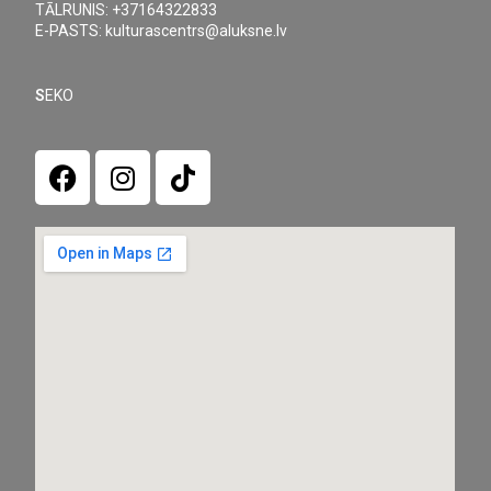
TĀLRUNIS: +37164322833
E-PASTS: kulturascentrs@aluksne.lv
S
EKO