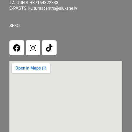
TĀLRUNIS: +37164322833
E-PASTS: kulturascentrs@aluksne.lv
S
EKO