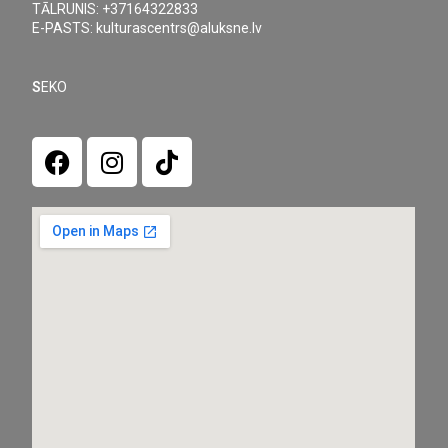
TĀLRUNIS: +37164322833
E-PASTS: kulturascentrs@aluksne.lv
S
EKO