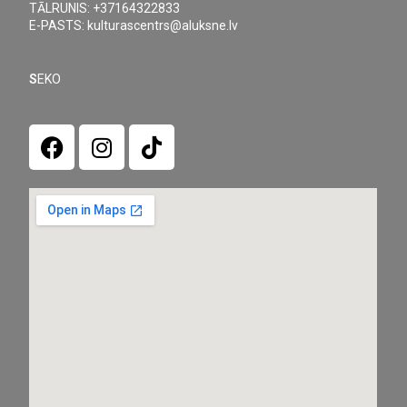
TĀLRUNIS: +37164322833
E-PASTS: kulturascentrs@aluksne.lv
S
EKO