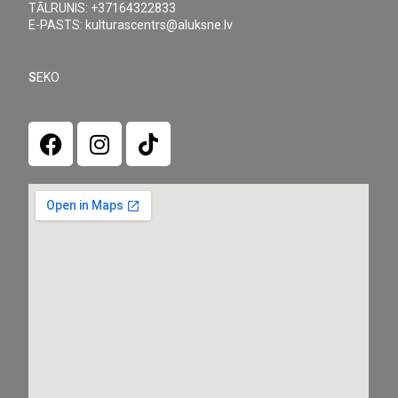
TĀLRUNIS: +37164322833
E-PASTS: kulturascentrs@aluksne.lv
S
EKO