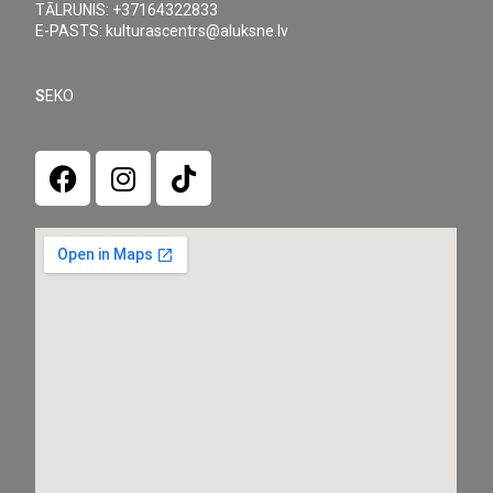
TĀLRUNIS: +37164322833
E-PASTS: kulturascentrs@aluksne.lv
S
EKO