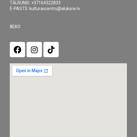
TĀLRUNIS: +37164322833
E-PASTS: kulturascentrs@aluksne.lv
S
EKO