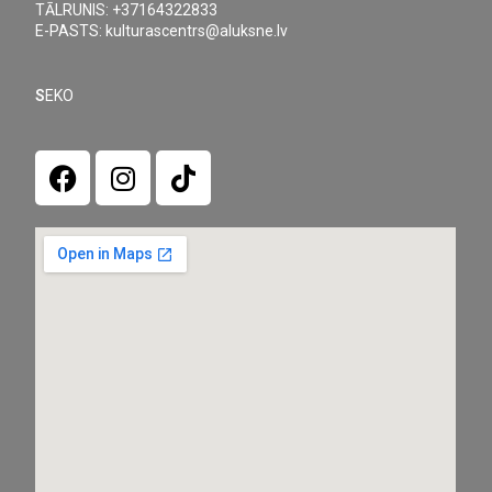
TĀLRUNIS: +37164322833
E-PASTS: kulturascentrs@aluksne.lv
S
EKO