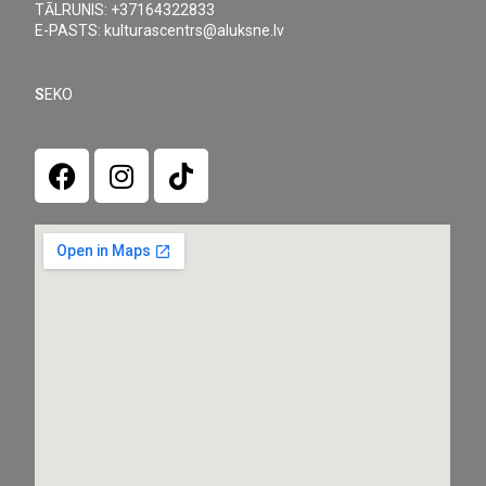
TĀLRUNIS: +37164322833
E-PASTS: kulturascentrs@aluksne.lv
S
EKO