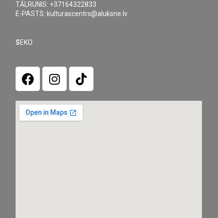
TĀLRUNIS: +37164322833
E-PASTS: kulturascentrs@aluksne.lv
S
EKO