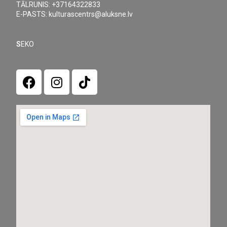
TĀLRUNIS: +37164322833
E-PASTS: kulturascentrs@aluksne.lv
S
EKO