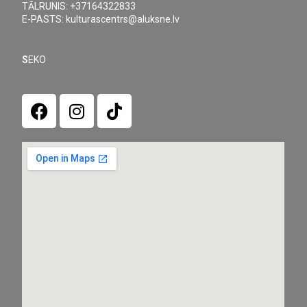
TĀLRUNIS: +37164322833
E-PASTS: kulturascentrs@aluksne.lv
S
EKO