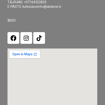
TĀLRUNIS: +37164322833
E-PASTS: kulturascentrs@aluksne.lv
S
EKO