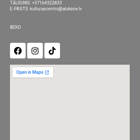
TĀLRUNIS: +37164322833
E-PASTS: kulturascentrs@aluksne.lv
S
EKO