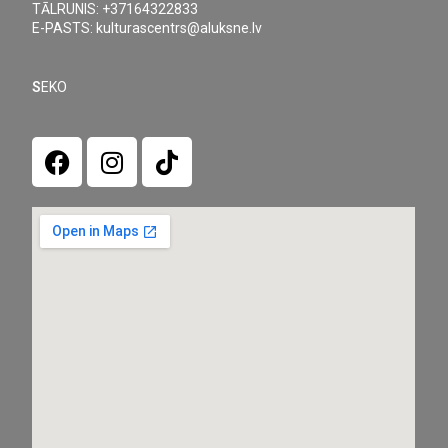
TĀLRUNIS: +37164322833
E-PASTS: kulturascentrs@aluksne.lv
S
EKO