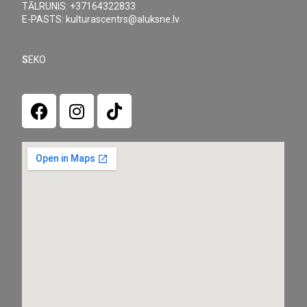
TĀLRUNIS: +37164322833
E-PASTS: kulturascentrs@aluksne.lv
S
EKO