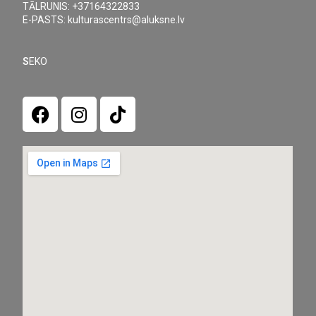
TĀLRUNIS: +37164322833
E-PASTS: kulturascentrs@aluksne.lv
S
EKO