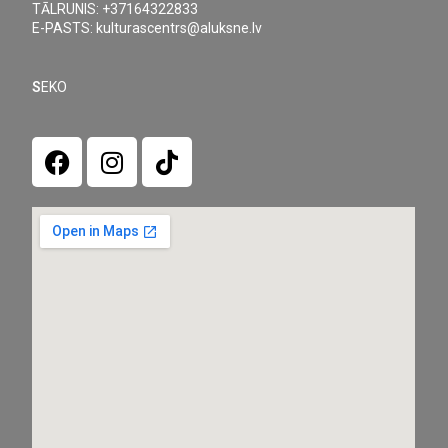
TĀLRUNIS: +37164322833
E-PASTS: kulturascentrs@aluksne.lv
S
EKO