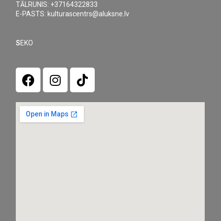
TĀLRUNIS: +37164322833
E-PASTS: kulturascentrs@aluksne.lv
S
EKO