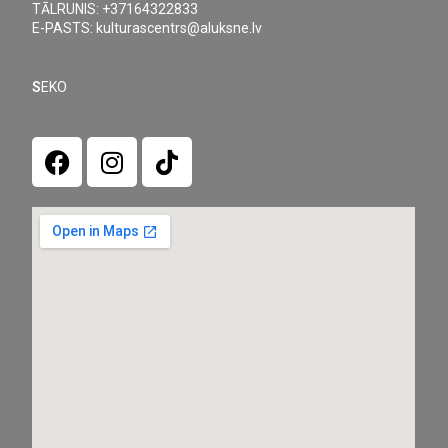
TĀLRUNIS: +37164322833
E-PASTS: kulturascentrs@aluksne.lv
S
EKO