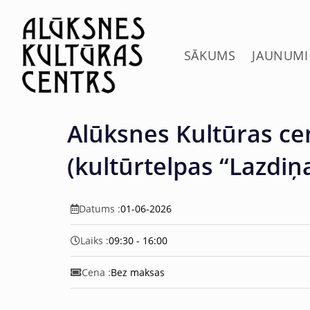
c
o
n
t
SĀKUMS
JAUNUMI
e
n
t
Alūksnes Kultūras ce
(kultūrtelpas “Lazdiņ
Datums :
01-06-2026
Laiks :
09:30 - 16:00
Cena :
Bez maksas