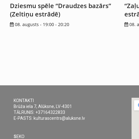
Dziesmu spēle “Draudzes bazārs”
“Zaļ
(Zeltiņu estrādē)
estr
08. augusts - 19:00
-
20:20
08. 
KONTAKTI
Brūža iela 7, Alūksne, LV-4301
TĀLRUNIS: +37164322833
E-PASTS: kulturascentrs@aluksne.lv
S
EKO