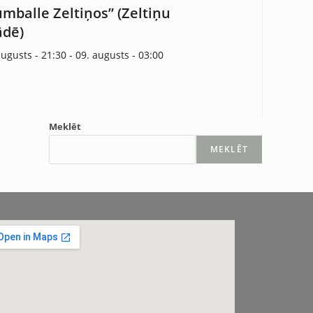
umballe Zeltiņos” (Zeltiņu
ādē)
augusts - 21:30
-
09. augusts - 03:00
Meklēt
MEKLĒT