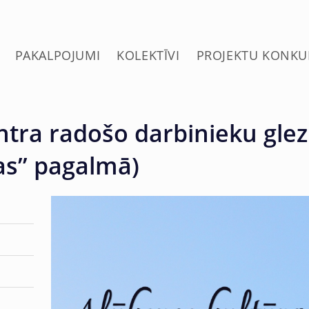
PAKALPOJUMI
KOLEKTĪVI
PROJEKTU KONKU
ntra radošo darbinieku glez
as’’ pagalmā)