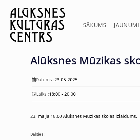
c
o
n
t
SĀKUMS
JAUNUMI
e
n
t
Alūksnes Mūzikas sko
Datums :
23-05-2025
Laiks :
18:00 - 20:00
23. maijā 18.00
Alūksnes Mūzikas skolas izlaidums.
Dalīties: