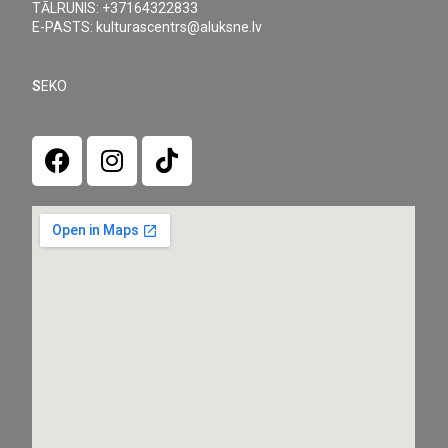
TĀLRUNIS: +37164322833
E-PASTS: kulturascentrs@aluksne.lv
S
EKO