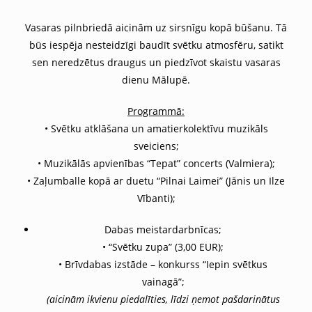
Vasaras pilnbriedā aicinām uz sirsnīgu kopā būšanu. Tā
būs iespēja nesteidzīgi baudīt svētku atmosfēru, satikt
sen neredzētus draugus un piedzīvot skaistu vasaras
dienu Mālupē.
Programmā:
• Svētku atklāšana un amatierkolektīvu muzikāls
sveiciens;
• Muzikālās apvienības “Tepat” concerts (Valmiera);
• Zaļumballe kopā ar duetu “Pilnai Laimei” (Jānis un Ilze
Vībanti);
Dabas meistardarbnīcas;
• “Svētku zupa” (3,00 EUR);
• Brīvdabas izstāde – konkurss “Iepin svētkus
vainagā”;
(aicinām ikvienu piedalīties, līdzi ņemot pašdarinātus