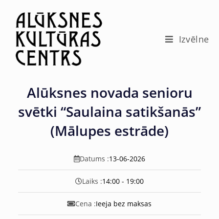
c
o
n
t
Izvēlne
e
n
t
Alūksnes novada senioru
svētki “Saulaina satikšanās”
(Mālupes estrāde)
Datums :
13-06-2026
Laiks :
14:00 - 19:00
Cena :
Ieeja bez maksas