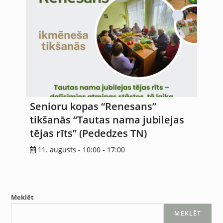
Senioru kopas “Renesans”
tikšanās “Tautas nama jubilejas
tējas rīts” (Pededzes TN)
11. augusts - 10:00
-
17:00
Meklēt
MEKLĒT