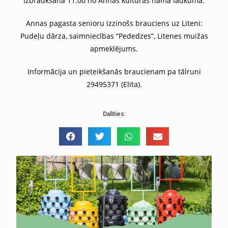
Izbraukšana 11.00 no Annas kultūras nama laukuma.
Annas pagasta senioru izzinošs brauciens uz Liteni:
Pudeļu dārza, saimniecības “Pededzes”, Litenes muižas
apmeklējums.
Informācija un pieteikšanās braucienam pa tālruni
29495371 (Elita).
Dalīties: