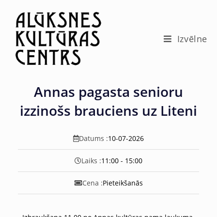
c
o
n
t
Izvēlne
e
n
t
Annas pagasta senioru
izzinošs brauciens uz Liteni
Datums :
10-07-2026
Laiks :
11:00 - 15:00
Cena :
Pieteikšanās