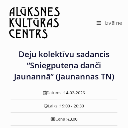
c
o
n
t
Izvēlne
e
n
t
Deju kolektīvu sadancis
“Sniegputeņa danči
Jaunannā” (Jaunannas TN)
Datums :
14-02-2026
Laiks :
19:00 - 20:30
Cena :
€3,00