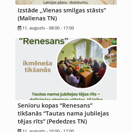
Izstāde ,,Vienas smilgas stāsts”
(Malienas TN)
11. augusts - 08:00
-
17:00
Senioru kopas “Renesans”
tikšanās “Tautas nama jubilejas
tējas rīts” (Pededzes TN)
11. augusts - 10:00
-
17:00