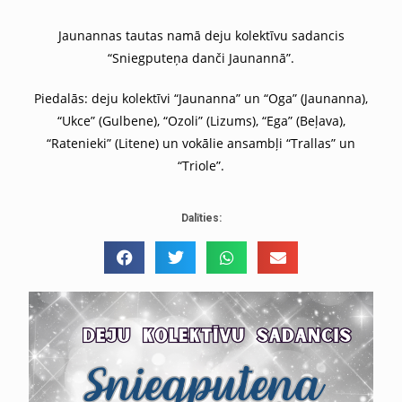
Jaunannas tautas namā deju kolektīvu sadancis
“Sniegputeņa danči Jaunannā”.
Piedalās: deju kolektīvi “Jaunanna” un “Oga” (Jaunanna),
“Ukce” (Gulbene), “Ozoli” (Lizums), “Ega” (Beļava),
“Ratenieki” (Litene) un vokālie ansambļi “Trallas” un
“Triole”.
Dalīties: