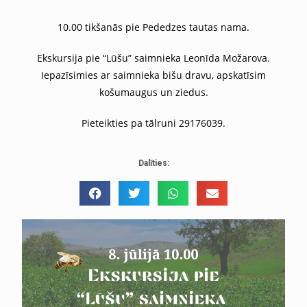
10.00 tikšanās pie Pededzes tautas nama.
Ekskursija pie “Lūšu” saimnieka Leonīda Možarova.
Iepazīsimies ar saimnieka bišu dravu, apskatīsim
košumaugus un ziedus.
Pieteikties pa tālruni 29176039.
Dalīties: