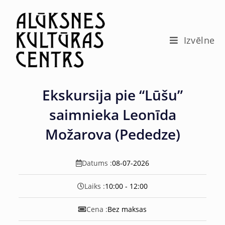
c
o
n
t
Izvēlne
e
n
t
Ekskursija pie “Lūšu”
saimnieka Leonīda
Možarova (Pededze)
Datums :
08-07-2026
Laiks :
10:00 - 12:00
Cena :
Bez maksas