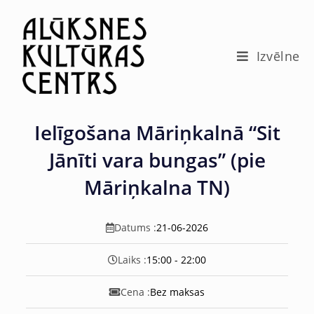
c
o
n
t
Izvēlne
e
n
t
Ielīgošana Māriņkalnā “Sit
Jānīti vara bungas” (pie
Māriņkalna TN)
Datums :
21-06-2026
Laiks :
15:00 - 22:00
Cena :
Bez maksas