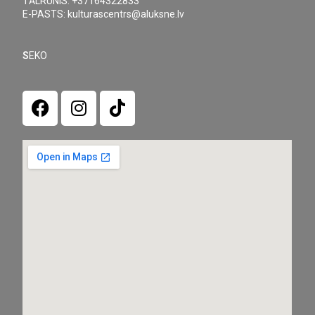
TĀLRUNIS: +37164322833
E-PASTS: kulturascentrs@aluksne.lv
S
EKO