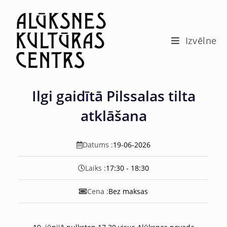
c
o
n
t
Izvēlne
e
n
t
Ilgi gaidītā Pilssalas tilta
atklāšana
Datums :
19-06-2026
Laiks :
17:30 - 18:30
Cena :
Bez maksas