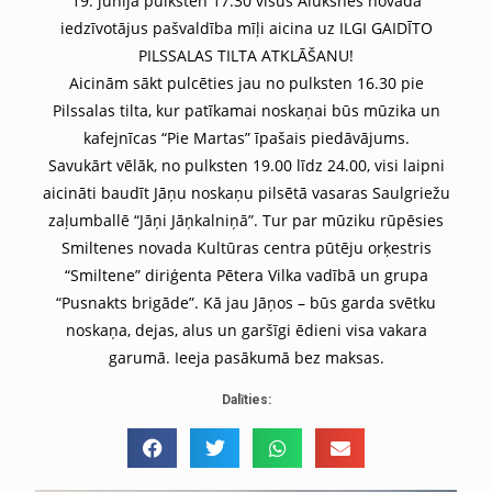
19. jūnijā pulksten 17.30 visus Alūksnes novada
iedzīvotājus pašvaldība mīļi aicina uz ILGI GAIDĪTO
PILSSALAS TILTA ATKLĀŠANU!
Aicinām sākt pulcēties jau no pulksten 16.30 pie
Pilssalas tilta, kur patīkamai noskaņai būs mūzika un
kafejnīcas
“Pie Martas”
īpašais piedāvājums.
Savukārt vēlāk, no pulksten 19.00 līdz 24.00, visi laipni
aicināti baudīt Jāņu noskaņu pilsētā vasaras Saulgriežu
zaļumballē “Jāņi Jāņkalniņā”. Tur par mūziku rūpēsies
Smiltenes novada Kultūras centra pūtēju orķestris
“Smiltene” diriģenta Pētera Vilka vadībā un grupa
“Pusnakts brigāde”. Kā jau Jāņos – būs garda svētku
noskaņa, dejas, alus un garšīgi ēdieni visa vakara
garumā. Ieeja pasākumā bez maksas.
Dalīties: