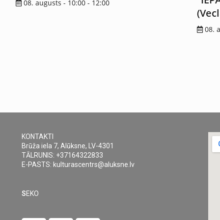
08. augusts - 10:00
-
12:00
(Vec
08. 
KONTAKTI
Brūža iela 7, Alūksne, LV-4301
TĀLRUNIS: +37164322833
E-PASTS: kulturascentrs@aluksne.lv
S
EKO