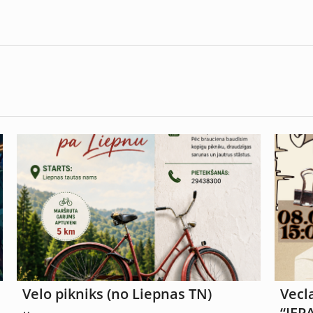
Velo pikniks (no Liepnas TN)
Vecl
“IEP