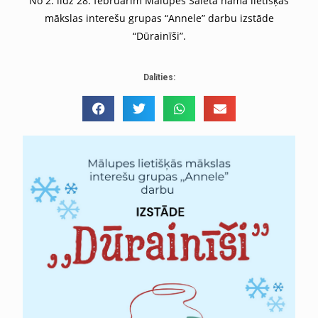
No 2. līdz 28. februārim Mālupes Saieta namā lietišķās
mākslas interešu grupas “Annele” darbu izstāde
“Dūrainīši”.
Dalīties: