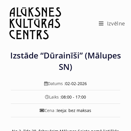
c
o
n
t
Izvēlne
e
n
t
Izstāde “Dūrainīši” (Mālupes
SN)
Datums :
02-02-2026
Laiks :
08:00 - 17:00
Cena :
Ieeja: bez maksas