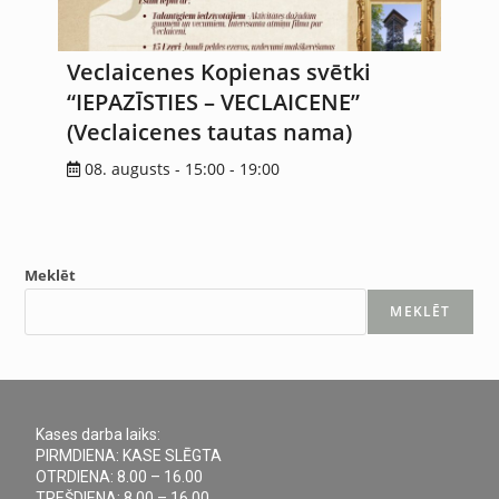
Veclaicenes Kopienas svētki
“IEPAZĪSTIES – VECLAICENE”
(Veclaicenes tautas nama)
08. augusts - 15:00
-
19:00
Meklēt
MEKLĒT
Kases darba laiks:
PIRMDIENA: KASE SLĒGTA
OTRDIENA: 8.00 – 16.00
TREŠDIENA: 8.00 – 16.00