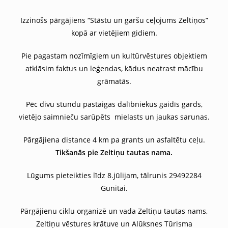
Izzinošs pārgājiens “Stāstu un garšu ceļojums Zeltiņos”
kopā ar vietējiem gidiem.
Pie pagastam nozīmīgiem un kultūrvēstures objektiem
atklāsim faktus un leģendas, kādus neatrast mācību
grāmatās.
Pēc divu stundu pastaigas dalībniekus gaidīs gards,
vietējo saimnieču sarūpēts mielasts un jaukas sarunas.
Pārgājiena distance 4 km pa grants un asfaltētu ceļu.
Tikšanās pie Zeltiņu tautas nama.
Lūgums pieteikties līdz 8.jūlijam, tālrunis 29492284
Gunitai.
Pārgājienu ciklu organizē un vada Zeltiņu tautas nams,
Zeltiņu vēstures krātuve un Alūksnes Tūrisma