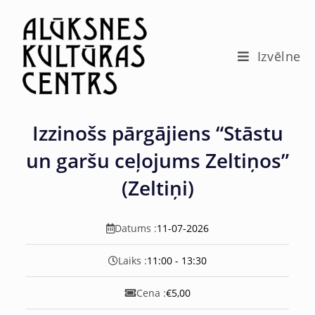
c
o
n
t
Izvēlne
e
n
t
Izzinošs pārgājiens “Stāstu
un garšu ceļojums Zeltiņos”
(Zeltiņi)
Datums :
11-07-2026
Laiks :
11:00 - 13:30
Cena :
€5,00