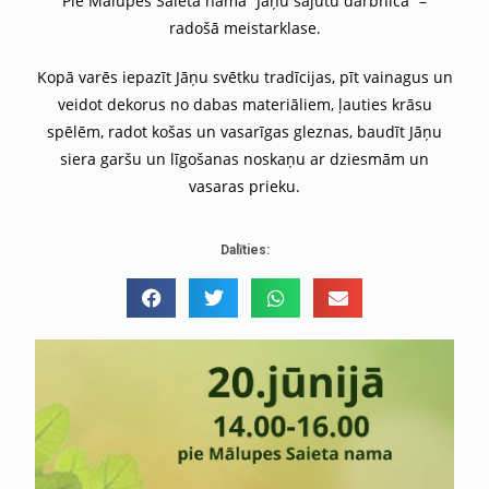
Pie Mālupes Saieta nama “Jāņu sajūtu darbnīca” –
radošā meistarklase.
Kopā varēs iepazīt Jāņu svētku tradīcijas, pīt vainagus un
veidot dekorus no dabas materiāliem, ļauties krāsu
spēlēm, radot košas un vasarīgas gleznas, baudīt Jāņu
siera garšu un līgošanas noskaņu ar dziesmām un
vasaras prieku.
Dalīties: