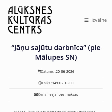
c
o
n
t
Izvēlne
e
n
t
“Jāņu sajūtu darbnīca” (pie
Mālupes SN)
Datums :
20-06-2026
Laiks :
14:00 - 16:00
Cena :
Ieeja: bez maksas