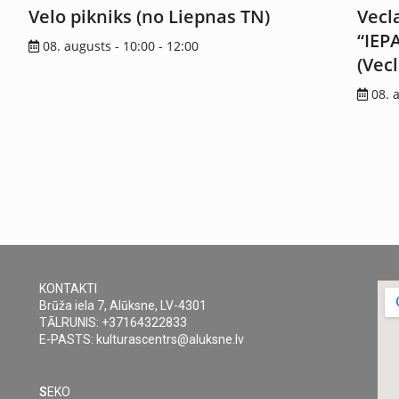
Velo pikniks (no Liepnas TN)
Vecl
“IEP
08. augusts - 10:00
-
12:00
(Vec
08. 
KONTAKTI
Brūža iela 7, Alūksne, LV-4301
TĀLRUNIS: +37164322833
E-PASTS: kulturascentrs@aluksne.lv
S
EKO