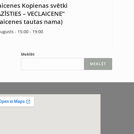
aicenes Kopienas svētki
AZĪSTIES – VECLAICENE”
laicenes tautas nama)
augusts - 15:00
-
19:00
Meklēt
MEKLĒT