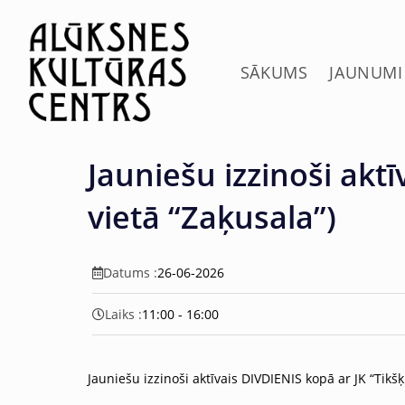
c
o
n
t
SĀKUMS
JAUNUMI
e
n
t
Jauniešu izzinoši akt
vietā “Zaķusala”)
Datums :
26-06-2026
Laiks :
11:00 - 16:00
Jauniešu izzinoši aktīvais DIVDIENIS kopā ar JK “Tikšķi