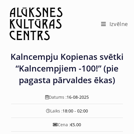
c
o
n
t
Izvēlne
e
n
t
Kalncempju Kopienas svētki
“Kalncempjiem -100!” (pie
pagasta pārvaldes ēkas)
Datums :
16-08-2025
Laiks :
18:00 - 02:00
Cena :
€5.00