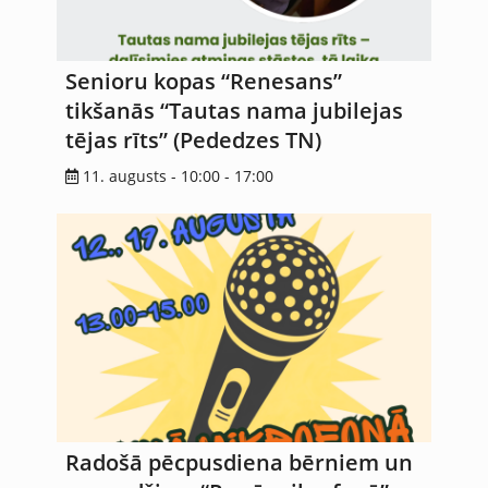
Senioru kopas “Renesans”
tikšanās “Tautas nama jubilejas
tējas rīts” (Pededzes TN)
11. augusts - 10:00
-
17:00
Radošā pēcpusdiena bērniem un