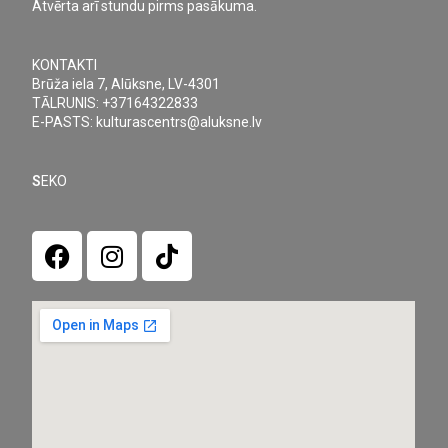
Atvērta arī stundu pirms pasākuma.
KONTAKTI
Brūža iela 7, Alūksne, LV-4301
TĀLRUNIS: +37164322833
E-PASTS: kulturascentrs@aluksne.lv
S
EKO