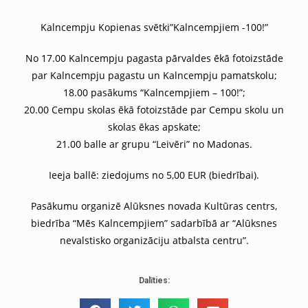
Kalncempju Kopienas svētki”Kalncempjiem -100!”
No 17.00 Kalncempju pagasta pārvaldes ēkā fotoizstāde
par Kalncempju pagastu un Kalncempju pamatskolu;
18.00 pasākums “Kalncempjiem – 100!”;
20.00 Cempu skolas ēkā fotoizstāde par Cempu skolu un
skolas ēkas apskate;
21.00 balle ar grupu “Leivēri” no Madonas.
Ieeja ballē: ziedojums no 5,00 EUR (biedrībai).
Pasākumu organizē Alūksnes novada Kultūras centrs,
biedrība “Mēs Kalncempjiem” sadarbībā ar “Alūksnes
nevalstisko organizāciju atbalsta centru”.
Dalīties: