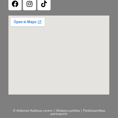
© Alūksnes Kultūras centrs |
Sīkdatņu politika
| Piekļūstamības
paziņojums