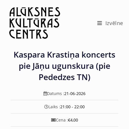
c
o
n
t
Izvēlne
e
n
t
Kaspara Krastiņa koncerts
pie Jāņu ugunskura (pie
Pededzes TN)
Datums :
21-06-2026
Laiks :
21:00 - 22:00
Cena :
€4,00