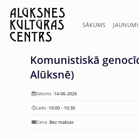
c
o
n
t
SĀKUMS
JAUNUMI
e
n
t
Komunistiskā genocīd
Alūksnē)
Datums :
14-06-2026
Laiks :
10:00 - 10:30
Cena :
Bez maksas