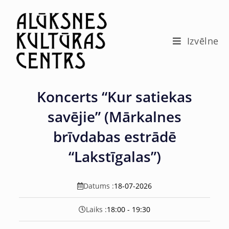
c
o
n
t
Izvēlne
e
n
t
Koncerts “Kur satiekas
savējie” (Mārkalnes
brīvdabas estrādē
“Lakstīgalas”)
Datums :
18-07-2026
Laiks :
18:00 - 19:30