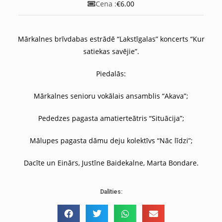
Cena :
€6.00
Mārkalnes brīvdabas estrādē “Lakstīgalas” koncerts “Kur
satiekas savējie”.
Piedalās:
Mārkalnes senioru vokālais ansamblis “Akava”;
Pededzes pagasta amatierteātris “Situācija”;
Mālupes pagasta dāmu deju kolektīvs “Nāc līdzi”;
Dacīte un Einārs, Justīne Baidekalne, Marta Bondare.
Dalīties: