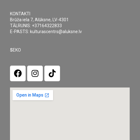
KONTAKTI
Brūža iela 7, Alūksne, LV-4301
TĀLRUNIS: +37164322833
E-PASTS: kulturascentrs@aluksne.lv
S
EKO