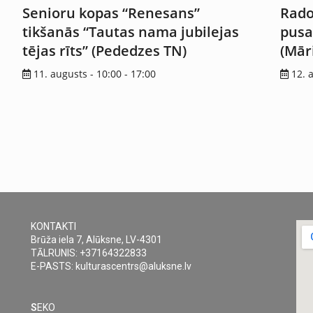
Senioru kopas “Renesans”
Rado
tikšanās “Tautas nama jubilejas
pusa
tējas rīts” (Pededzes TN)
(Mār
11. augusts - 10:00
-
17:00
12. 
KONTAKTI
Brūža iela 7, Alūksne, LV-4301
TĀLRUNIS: +37164322833
E-PASTS: kulturascentrs@aluksne.lv
S
EKO