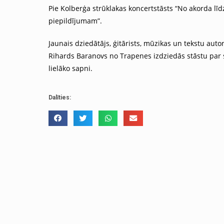
Pie Kolberģa strūklakas koncertstāsts “No akorda lī
piepildījumam”.
Jaunais dziedātājs, ģitārists, mūzikas un tekstu auto
Rihards Baranovs no Trapenes izdziedās stāstu par
lielāko sapni.
Dalīties: