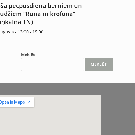
šā pēcpusdiena bērniem un
udžiem “Runā mikrofonā”
iņkalna TN)
augusts - 13:00
-
15:00
Meklēt
MEKLĒT