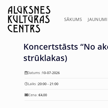
c
o
n
t
SĀKUMS
JAUNUMI
e
n
t
Koncertstāsts “No ak
strūklakas)
Datums :
10-07-2026
Laiks :
20:00 - 21:00
Cena :
€4,00