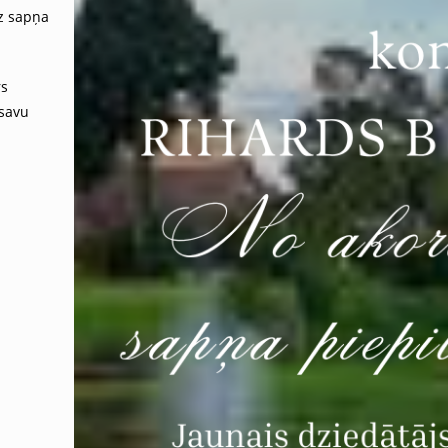
dz sapņa
rs
 savu