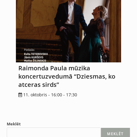
Raimonda Paula mūzika
koncertuzvedumā “Dziesmas, ko
atceras sirds”
11. oktobris - 16:00
-
17:30
Meklēt
MEKLĒT