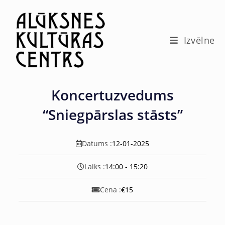
c
o
n
t
Izvēlne
e
n
t
Koncertuzvedums
“Sniegpārslas stāsts”
Datums :
12-01-2025
Laiks :
14:00 - 15:20
Cena :
€15