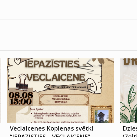
Veclaicenes Kopienas svētki
Dzie
“IEPAZĪSTIES – VECLAICENE”
(Zel