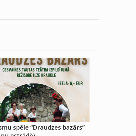
smu spēle “Draudzes bazārs”
tiņu estrādē)