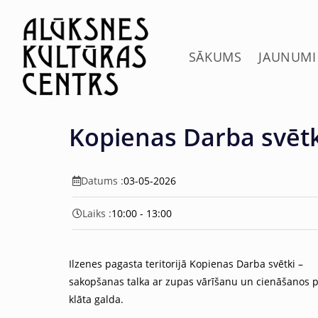
c
o
n
t
SĀKUMS
JAUNUMI
e
n
t
Kopienas Darba svētki
Datums :
03-05-2026
Laiks :
10:00 - 13:00
Ilzenes pagasta teritorijā Kopienas Darba svētki –
sakopšanas talka ar zupas vārīšanu un cienāšanos pi
klāta galda.