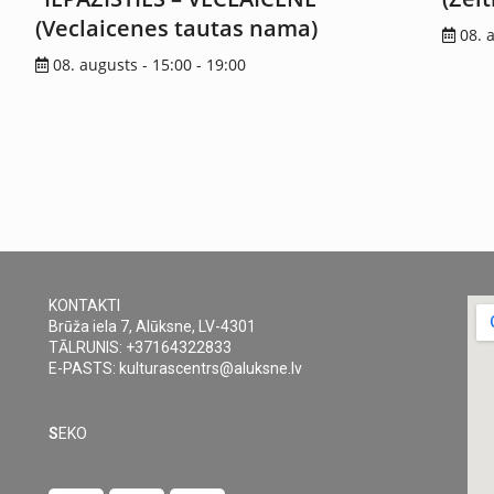
(Veclaicenes tautas nama)
08. 
08. augusts - 15:00
-
19:00
KONTAKTI
Brūža iela 7, Alūksne, LV-4301
TĀLRUNIS: +37164322833
E-PASTS: kulturascentrs@aluksne.lv
S
EKO