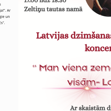
s
a!”. Ar
gie un
s”.