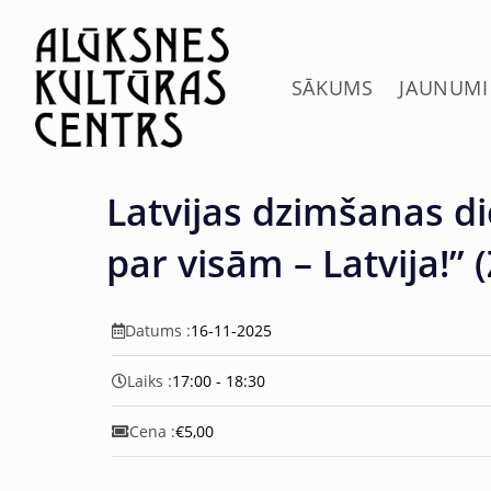
c
o
n
t
SĀKUMS
JAUNUMI
e
n
t
Latvijas dzimšanas d
par visām – Latvija!” 
Datums :
16-11-2025
Laiks :
17:00 - 18:30
Cena :
€5,00