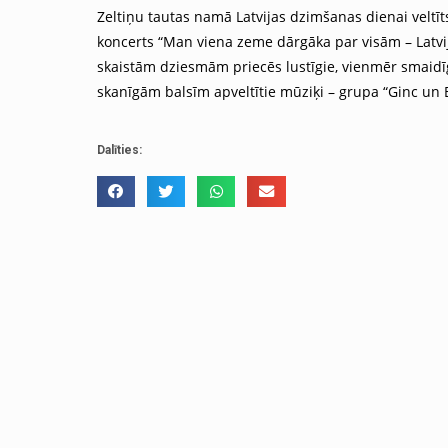
Zeltiņu tautas namā Latvijas dzimšanas dienai veltīt
koncerts “Man viena zeme dārgāka par visām – Latvij
skaistām dziesmām priecēs lustīgie, vienmēr smaidī
skanīgām balsīm apveltītie mūziķi – grupa “Ginc un E
Dalīties: