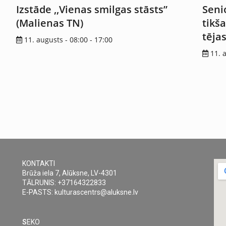
Izstāde ,,Vienas smilgas stāsts”
Seni
(Malienas TN)
tikš
tēja
11. augusts - 08:00
-
17:00
11. 
KONTAKTI
Brūža iela 7, Alūksne, LV-4301
TĀLRUNIS: +37164322833
E-PASTS: kulturascentrs@aluksne.lv
S
EKO