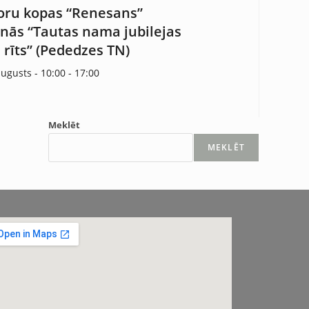
oru kopas “Renesans”
anās “Tautas nama jubilejas
s rīts” (Pededzes TN)
augusts - 10:00
-
17:00
Meklēt
MEKLĒT