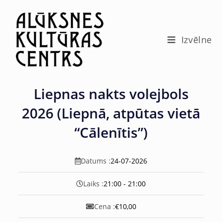
c
o
n
t
Izvēlne
e
n
t
Liepnas nakts volejbols
2026 (Liepnā, atpūtas vietā
“Cālenītis”)
Datums :
24-07-2026
Laiks :
21:00 - 21:00
Cena :
€10,00