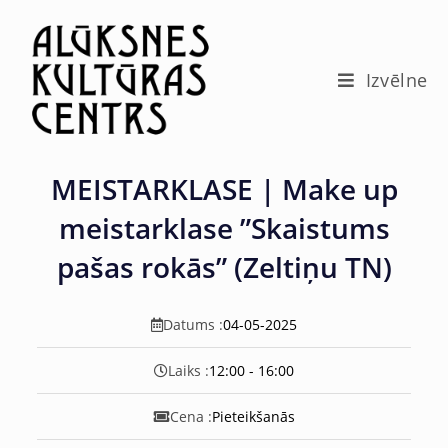
c
o
n
t
Izvēlne
e
n
t
MEISTARKLASE | Make up
meistarklase ”Skaistums
pašas rokās” (Zeltiņu TN)
Datums :
04-05-2025
Laiks :
12:00 - 16:00
Cena :
Pieteikšanās