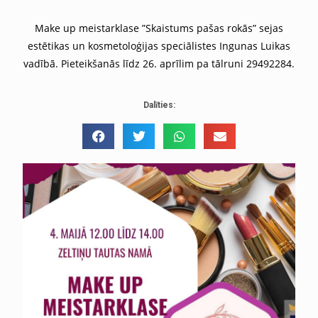
Make up meistarklase ”Skaistums pašas rokās” sejas
estētikas un kosmetoloģijas speciālistes Ingunas Luikas
vadībā. Pieteikšanās līdz 26. aprīlim pa tālruni 29492284.
Dalīties: