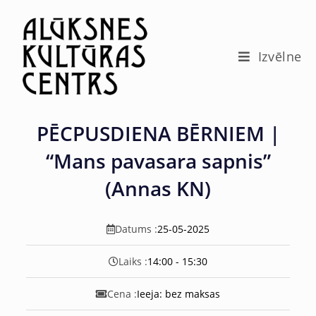
c
o
n
t
Izvēlne
e
n
t
PĒCPUSDIENA BĒRNIEM |
“Mans pavasara sapnis”
(Annas KN)
Datums :
25-05-2025
Laiks :
14:00 - 15:30
Cena :
Ieeja: bez maksas