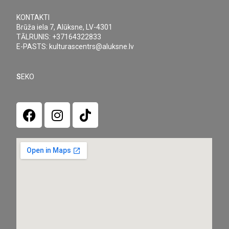
KONTAKTI
Brūža iela 7, Alūksne, LV-4301
TĀLRUNIS: +37164322833
E-PASTS: kulturascentrs@aluksne.lv
S
EKO