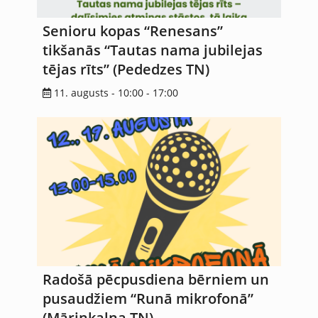
Senioru kopas “Renesans”
tikšanās “Tautas nama jubilejas
tējas rīts” (Pededzes TN)
11. augusts - 10:00
-
17:00
Radošā pēcpusdiena bērniem un
pusaudžiem “Runā mikrofonā”
(Māriņkalna TN)