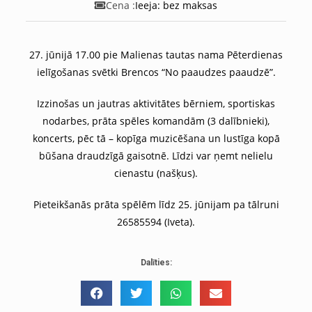
Cena :
Ieeja: bez maksas
27. jūnijā 17.00 pie Malienas tautas nama Pēterdienas
ielīgošanas svētki Brencos “No paaudzes paaudzē”.
Izzinošas un jautras aktivitātes bērniem, sportiskas
nodarbes, prāta spēles komandām (3 dalībnieki),
koncerts, pēc tā – kopīga muzicēšana un lustīga kopā
būšana draudzīgā gaisotnē. Līdzi var ņemt nelielu
cienastu (našķus).
Pieteikšanās prāta spēlēm līdz 25. jūnijam pa tālruni
26585594 (Iveta).
Dalīties: