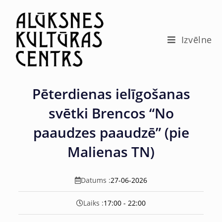
c
o
n
t
Izvēlne
e
n
t
Pēterdienas ielīgošanas
svētki Brencos “No
paaudzes paaudzē” (pie
Malienas TN)
Datums :
27-06-2026
Laiks :
17:00 - 22:00